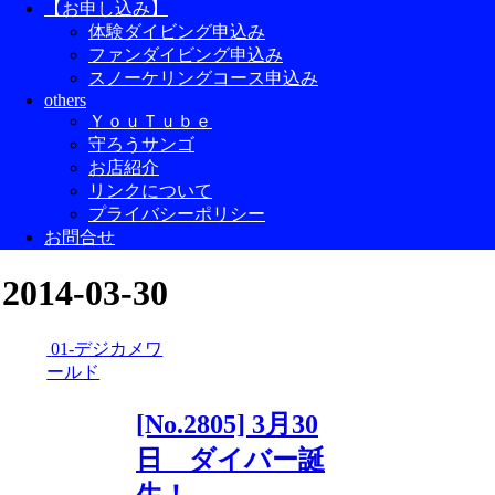
【お申し込み】
体験ダイビング申込み
ファンダイビング申込み
スノーケリングコース申込み
others
ＹｏｕＴｕｂｅ
守ろうサンゴ
お店紹介
リンクについて
プライバシーポリシー
お問合せ
2014-03-30
01-デジカメワ
ールド
[No.2805] 3月30
日 ダイバー誕
生！