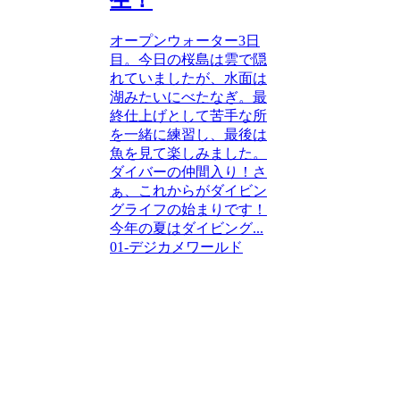
オープンウォーター3日
目。今日の桜島は雲で隠
れていましたが、水面は
湖みたいにべたなぎ。最
終仕上げとして苦手な所
を一緒に練習し、最後は
魚を見て楽しみました。
ダイバーの仲間入り！さ
ぁ、これからがダイビン
グライフの始まりです！
今年の夏はダイビング...
01-デジカメワールド