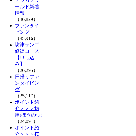
デジカメワ
ールド新着
情報
（36,829）
ファンダイ
ビング
（35,916）
坊津サンゴ
修復コース
【申し込
み】
（26,295）
日帰りファ
ンダイビン
グ
（25,117）
ポイント紹
介＞＞＞坊
津(ぼうのつ)
（24,091）
ポイント紹
介＞＞＞桜