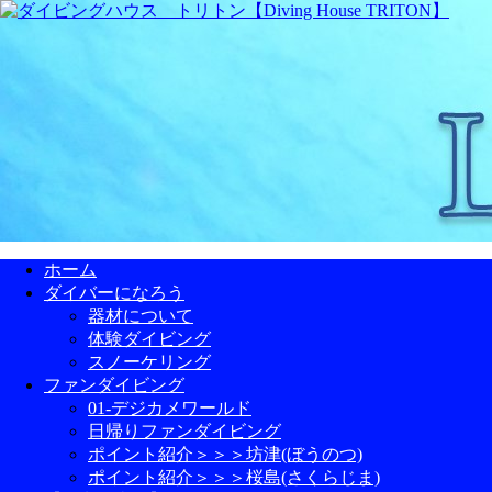
ホーム
ダイバーになろう
器材について
体験ダイビング
スノーケリング
ファンダイビング
01-デジカメワールド
日帰りファンダイビング
ポイント紹介＞＞＞坊津(ぼうのつ)
ポイント紹介＞＞＞桜島(さくらじま)