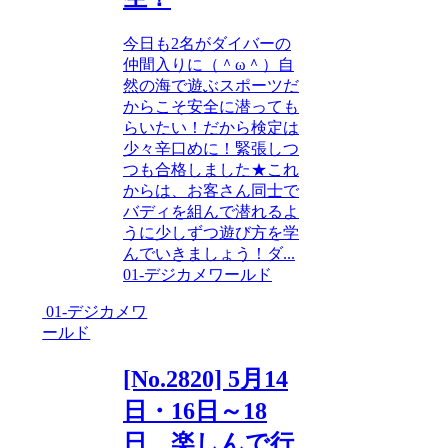
今日も2名がダイバーの
仲間入りに（＾ω＾）自
然の海で遊ぶスポーツだ
からこそ安全に潜っても
らいたい！だから検定は
少々辛口めに！緊張しつ
つも合格しました★これ
からは、お客さん同士で
バディを組んで潜れるよ
うに少しずつ遊び方を学
んでいきましょう！ダ...
01-デジカメワールド
01-デジカメワ
ールド
[No.2820] 5月14
日・16日～18
日 楽しんで行