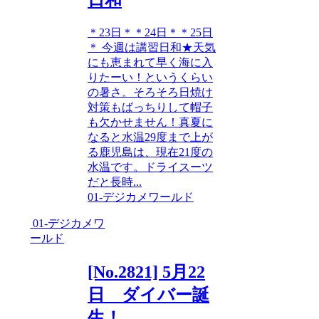
＊23日＊＊24日＊＊25日
＊ 今週は講習日和★天気
にも恵まれて早く海に入
りたーい！というくらい
の暑さ。そろそろ日焼け
対策もばっちりして帽子
も欠かせません！真夏に
なると水温29度まで上が
る鹿児島は、現在21度の
水温です。ドライスーツ
だと長時...
01-デジカメワールド
01-デジカメワ
ールド
[No.2821] 5月22
日 ダイバー誕
生！