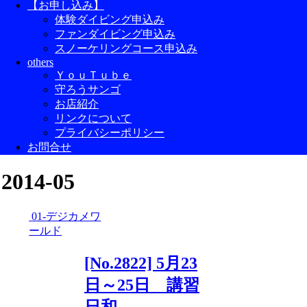
【お申し込み】
体験ダイビング申込み
ファンダイビング申込み
スノーケリングコース申込み
others
ＹｏｕＴｕｂｅ
守ろうサンゴ
お店紹介
リンクについて
プライバシーポリシー
お問合せ
2014-05
01-デジカメワ
ールド
[No.2822] 5月23
日～25日 講習
日和