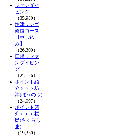
ファンダイ
ビング
（35,930）
坊津サンゴ
修復コース
【申し込
み】
（26,300）
日帰りファ
ンダイビン
グ
（25,126）
ポイント紹
介＞＞＞坊
津(ぼうのつ)
（24,097）
ポイント紹
介＞＞＞桜
島(さくらじ
ま)
（19,330）