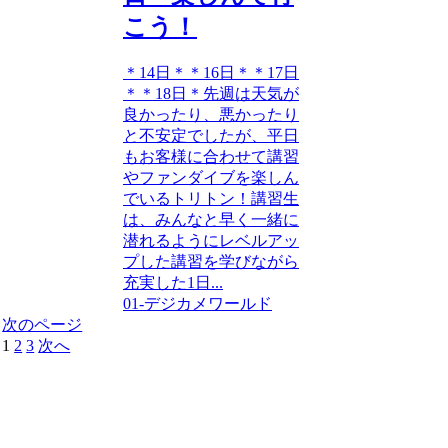
こう！
＊14日＊＊16日＊＊17日
＊＊18日＊先週は天気が
良かったり、悪かったり
と不安定でしたが、平日
もお客様に合わせて講習
やファンダイブを楽しん
でいるトリトン！講習生
は、みんなと早く一緒に
潜れるようにレベルアッ
プした講習を学びながら
充実した1日...
01-デジカメワールド
次のページ
1
2
3
次へ