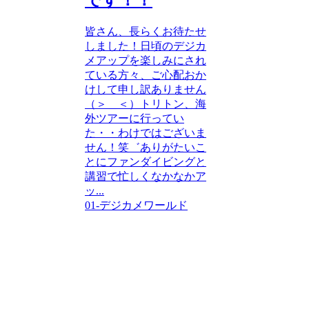
皆さん、長らくお待たせ
しました！日頃のデジカ
メアップを楽しみにされ
ている方々、ご心配おか
けして申し訳ありません
（＞＿＜）トリトン、海
外ツアーに行ってい
た・・わけではございま
せん！笑゛ありがたいこ
とにファンダイビングと
講習で忙しくなかなかア
ッ...
01-デジカメワールド