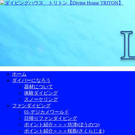
ホーム
ダイバーになろう
器材について
体験ダイビング
スノーケリング
ファンダイビング
01-デジカメワールド
日帰りファンダイビング
ポイント紹介＞＞＞坊津(ぼうのつ)
ポイント紹介＞＞＞桜島(さくらじま)