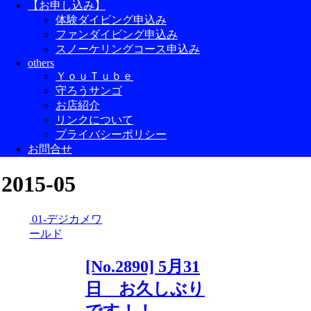
【お申し込み】
体験ダイビング申込み
ファンダイビング申込み
スノーケリングコース申込み
others
ＹｏｕＴｕｂｅ
守ろうサンゴ
お店紹介
リンクについて
プライバシーポリシー
お問合せ
2015-05
01-デジカメワ
ールド
[No.2890] 5月31
日 お久しぶり
です！！