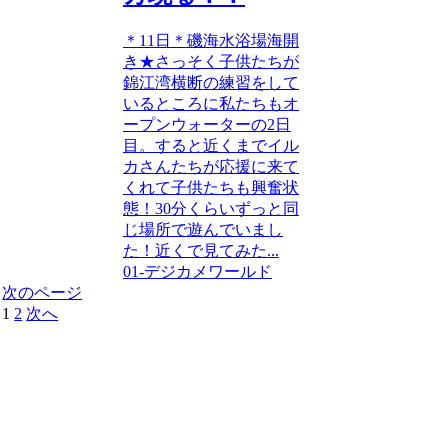
＊11日＊磯海水浴場海開
き★さっそく子供たちが
錦江湾横断の練習をして
いるところに私たちもオ
ープンウォーターの2日
目。すると近くまでイル
カさんたちが応援に来て
くれて子供たちも興奮状
態！30分くらいずっと同
じ場所で遊んでいまし
た！近くで見てみた...
01-デジカメワールド
次のページ
1
2
次へ