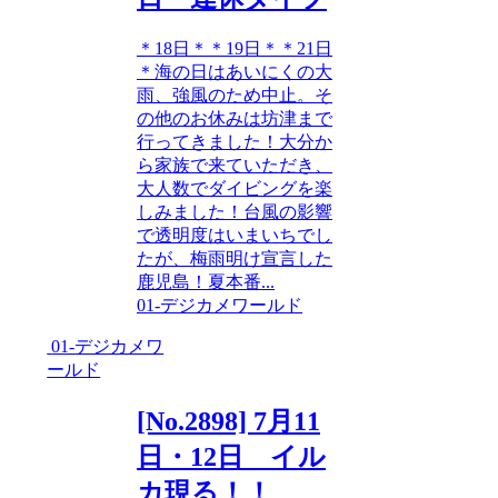
＊18日＊＊19日＊＊21日
＊海の日はあいにくの大
雨、強風のため中止。そ
の他のお休みは坊津まで
行ってきました！大分か
ら家族で来ていただき、
大人数でダイビングを楽
しみました！台風の影響
で透明度はいまいちでし
たが、梅雨明け宣言した
鹿児島！夏本番...
01-デジカメワールド
01-デジカメワ
ールド
[No.2898] 7月11
日・12日 イル
カ現る！！