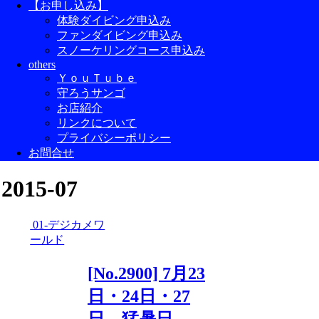
【お申し込み】
体験ダイビング申込み
ファンダイビング申込み
スノーケリングコース申込み
others
ＹｏｕＴｕｂｅ
守ろうサンゴ
お店紹介
リンクについて
プライバシーポリシー
お問合せ
2015-07
01-デジカメワ
ールド
[No.2900] 7月23
日・24日・27
日 猛暑日