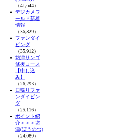
（41,644）
デジカメワ
ールド新着
情報
（36,829）
ファンダイ
ビング
（35,912）
坊津サンゴ
修復コース
【申し込
み】
（26,293）
日帰りファ
ンダイビン
グ
（25,116）
ポイント紹
介＞＞＞坊
津(ぼうのつ)
（24,089）