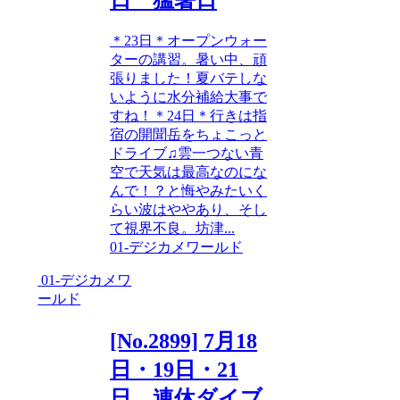
＊23日＊オープンウォー
ターの講習。暑い中、頑
張りました！夏バテしな
いように水分補給大事で
すね！＊24日＊行きは指
宿の開聞岳をちょこっと
ドライブ♫雲一つない青
空で天気は最高なのにな
んで！？と悔やみたいく
らい波はややあり、そし
て視界不良。坊津...
01-デジカメワールド
01-デジカメワ
ールド
[No.2899] 7月18
日・19日・21
日 連休ダイブ