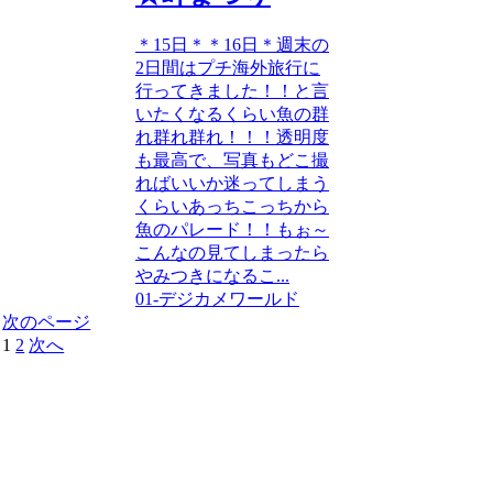
＊15日＊＊16日＊週末の
2日間はプチ海外旅行に
行ってきました！！と言
いたくなるくらい魚の群
れ群れ群れ！！！透明度
も最高で、写真もどこ撮
ればいいか迷ってしまう
くらいあっちこっちから
魚のパレード！！もぉ～
こんなの見てしまったら
やみつきになるこ...
01-デジカメワールド
次のページ
1
2
次へ