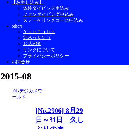
【お申し込み】
体験ダイビング申込み
ファンダイビング申込み
スノーケリングコース申込み
others
ＹｏｕＴｕｂｅ
守ろうサンゴ
お店紹介
リンクについて
プライバシーポリシー
お問合せ
2015-08
01-デジカメワ
ールド
[No.2906] 8月29
日～31日 久し
ぶりの雨