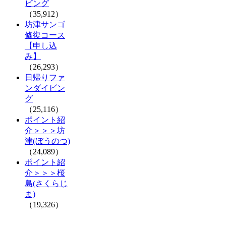
ビング
（35,912）
坊津サンゴ
修復コース
【申し込
み】
（26,293）
日帰りファ
ンダイビン
グ
（25,116）
ポイント紹
介＞＞＞坊
津(ぼうのつ)
（24,089）
ポイント紹
介＞＞＞桜
島(さくらじ
ま)
（19,326）