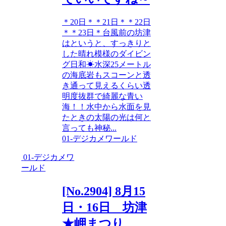
＊20日＊＊21日＊＊22日
＊＊23日＊台風前の坊津
はというと、すっきりと
した晴れ模様のダイビン
グ日和☀水深25メートル
の海底岩もスコーンと透
き通って見えるくらい透
明度抜群で綺麗な青い
海！！水中から水面を見
たときの太陽の光は何と
言っても神秘...
01-デジカメワールド
01-デジカメワ
ールド
[No.2904] 8月15
日・16日 坊津
★岬まつり