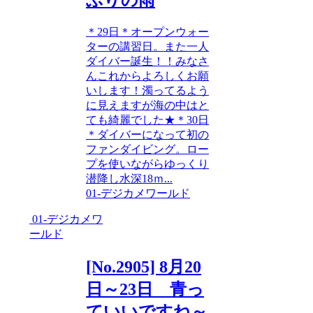
＊29日＊オープンウォー
ターの講習日。また一人
ダイバー誕生！！みなさ
んこれからよろしくお願
いします！濁ってるよう
に見えますが海の中はと
ても綺麗でした★＊30日
＊ダイバーになって初の
ファンダイビング。ロー
プを使いながらゆっくり
潜降し水深18ｍ...
01-デジカメワールド
01-デジカメワ
ールド
[No.2905] 8月20
日～23日 青っ
ていいですね～