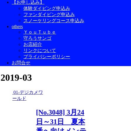
【お申し込み】
体験ダイビング申込み
ファンダイビング申込み
スノーケリングコース申込み
others
ＹｏｕＴｕｂｅ
守ろうサンゴ
お店紹介
リンクについて
プライバシーポリシー
お問合せ
2019-03
01-デジカメワ
ールド
[No.3048] 3月24
日～31日 夏本
番へ向けメンテ