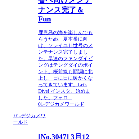
ナンス完了＆
Fun
鹿児島の海を楽しんでも
らうため、夏本番に向
け、ソレイユⅡ世号のメ
ンテナンス完了しまし
た。早速のファンダイビ
ングはテングダイのポイ
ント。桜前線も順調に北
上し、日に日に暖かくな
ってきています。Let's
Dive! インスタ、始めま
した。フォロ...
01-デジカメワールド
01-デジカメワ
ールド
[No.3047] 3月12