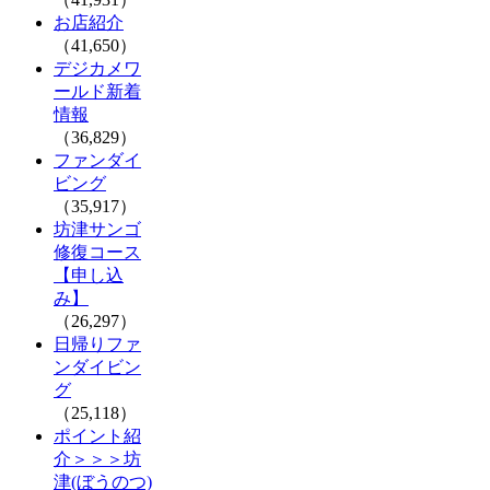
お店紹介
（41,650）
デジカメワ
ールド新着
情報
（36,829）
ファンダイ
ビング
（35,917）
坊津サンゴ
修復コース
【申し込
み】
（26,297）
日帰りファ
ンダイビン
グ
（25,118）
ポイント紹
介＞＞＞坊
津(ぼうのつ)