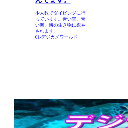
少人数でダイビングに行
っています。青い空、青
い海、海の生き物に癒や
されます。
01-デジカメワールド