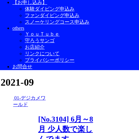
【お申し込み】
体験ダイビング申込み
ファンダイビング申込み
スノーケリングコース申込み
others
ＹｏｕＴｕｂｅ
守ろうサンゴ
お店紹介
リンクについて
プライバシーポリシー
お問合せ
2021-09
01-デジカメワ
ールド
[No.3104] 6月～8
月 少人数で楽し
んでます。