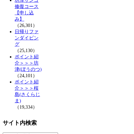
坊津サンゴ
修復コース
【申し込
み】
（26,301）
日帰りファ
ンダイビン
グ
（25,130）
ポイント紹
介＞＞＞坊
津(ぼうのつ)
（24,101）
ポイント紹
介＞＞＞桜
島(さくらじ
ま)
（19,334）
サイト内検索