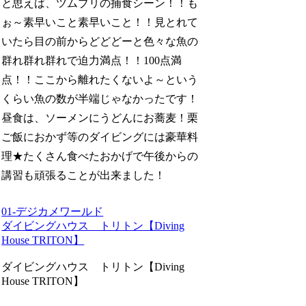
と思えば、ツムブリの捕食シーン！！も
ぉ～素早いこと素早いこと！！見とれて
いたら目の前からどどどーと色々な魚の
群れ群れ群れで迫力満点！！100点満
点！！ここから離れたくないよ～という
くらい魚の数が半端じゃなかったです！
昼食は、ソーメンにうどんにお蕎麦！栗
ご飯におかず等のダイビングには豪華料
理★たくさん食べたおかげで午後からの
講習も頑張ることが出来ました！
01-デジカメワールド
ダイビングハウス トリトン【Diving
House TRITON】
ダイビングハウス トリトン【Diving
House TRITON】