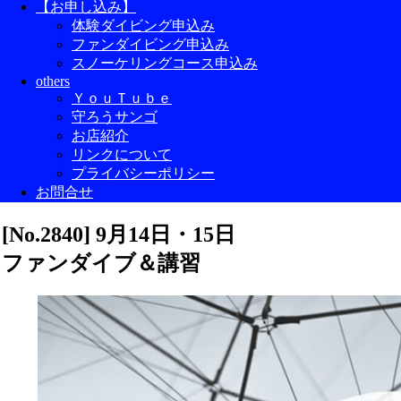
【お申し込み】
体験ダイビング申込み
ファンダイビング申込み
スノーケリングコース申込み
others
ＹｏｕＴｕｂｅ
守ろうサンゴ
お店紹介
リンクについて
プライバシーポリシー
お問合せ
[No.2840] 9月14日・15日
ファンダイブ＆講習