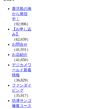
鹿児島の海
から発信
中！
（92,996）
【お申し込
み】
（62,639）
お問合せ
（41,931）
お店紹介
（41,650）
デジカメワ
ールド新着
情報
（36,829）
ファンダイ
ビング
（35,917）
坊津サンゴ
修復コース