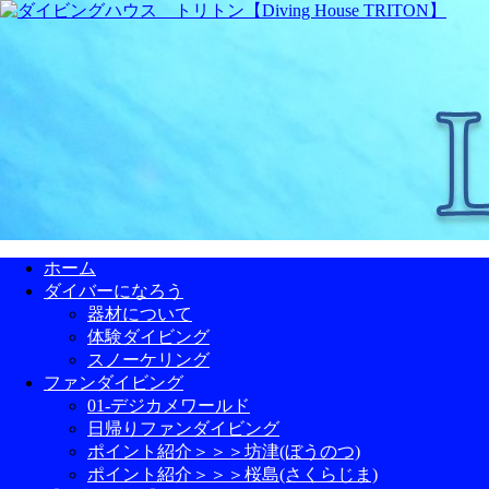
ホーム
ダイバーになろう
器材について
体験ダイビング
スノーケリング
ファンダイビング
01-デジカメワールド
日帰りファンダイビング
ポイント紹介＞＞＞坊津(ぼうのつ)
ポイント紹介＞＞＞桜島(さくらじま)