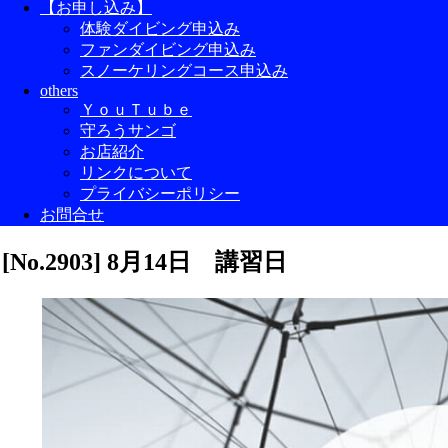
【お申し込み】
体験ダイビング申込み
ファンダイビング申込み
スノーケリングコース申込み
others
ＹｏｕＴｕｂｅ
守ろうサンゴ
お店紹介
リンクについて
プライバシーポリシー
お問合せ
[No.2903] 8月14日 講習日