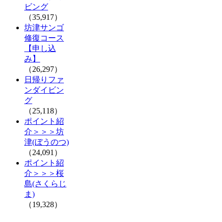
ビング
（35,917）
坊津サンゴ
修復コース
【申し込
み】
（26,297）
日帰りファ
ンダイビン
グ
（25,118）
ポイント紹
介＞＞＞坊
津(ぼうのつ)
（24,091）
ポイント紹
介＞＞＞桜
島(さくらじ
ま)
（19,328）