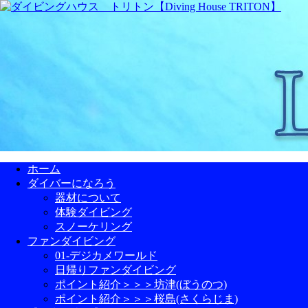
ホーム
ダイバーになろう
器材について
体験ダイビング
スノーケリング
ファンダイビング
01-デジカメワールド
日帰りファンダイビング
ポイント紹介＞＞＞坊津(ぼうのつ)
ポイント紹介＞＞＞桜島(さくらじま)