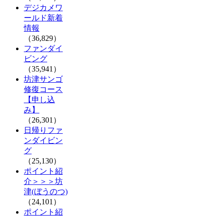
デジカメワ
ールド新着
情報
（36,829）
ファンダイ
ビング
（35,941）
坊津サンゴ
修復コース
【申し込
み】
（26,301）
日帰りファ
ンダイビン
グ
（25,130）
ポイント紹
介＞＞＞坊
津(ぼうのつ)
（24,101）
ポイント紹