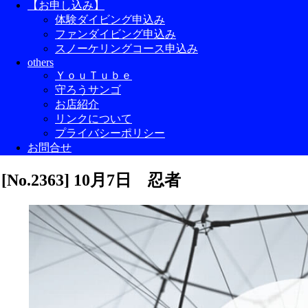
【お申し込み】
体験ダイビング申込み
ファンダイビング申込み
スノーケリングコース申込み
others
ＹｏｕＴｕｂｅ
守ろうサンゴ
お店紹介
リンクについて
プライバシーポリシー
お問合せ
[No.2363] 10月7日 忍者