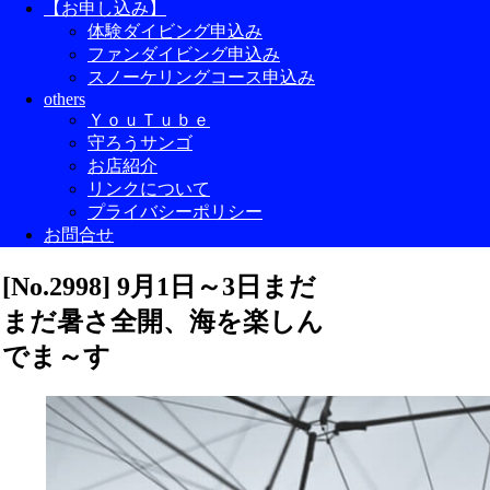
【お申し込み】
体験ダイビング申込み
ファンダイビング申込み
スノーケリングコース申込み
others
ＹｏｕＴｕｂｅ
守ろうサンゴ
お店紹介
リンクについて
プライバシーポリシー
お問合せ
[No.2998] 9月1日～3日まだ
まだ暑さ全開、海を楽しん
でま～す