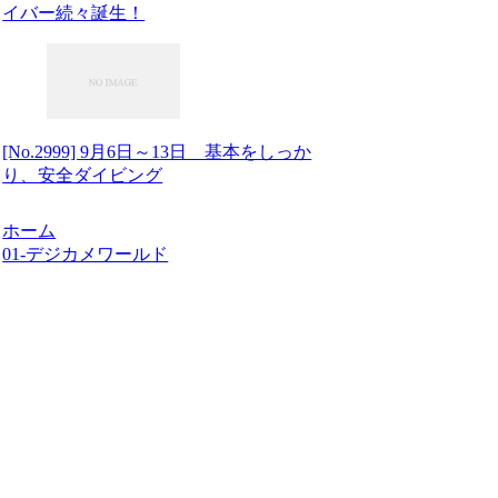
イバー続々誕生！
[No.2999] 9月6日～13日 基本をしっか
り、安全ダイビング
ホーム
01-デジカメワールド