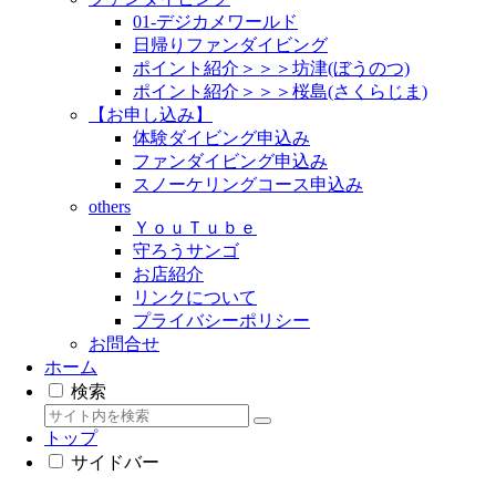
01-デジカメワールド
日帰りファンダイビング
ポイント紹介＞＞＞坊津(ぼうのつ)
ポイント紹介＞＞＞桜島(さくらじま)
【お申し込み】
体験ダイビング申込み
ファンダイビング申込み
スノーケリングコース申込み
others
ＹｏｕＴｕｂｅ
守ろうサンゴ
お店紹介
リンクについて
プライバシーポリシー
お問合せ
ホーム
検索
トップ
サイドバー