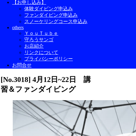
【お申し込み】
体験ダイビング申込み
ファンダイビング申込み
スノーケリングコース申込み
others
ＹｏｕＴｕｂｅ
守ろうサンゴ
お店紹介
リンクについて
プライバシーポリシー
お問合せ
[No.3018] 4月12日~22日 講
習＆ファンダイビング