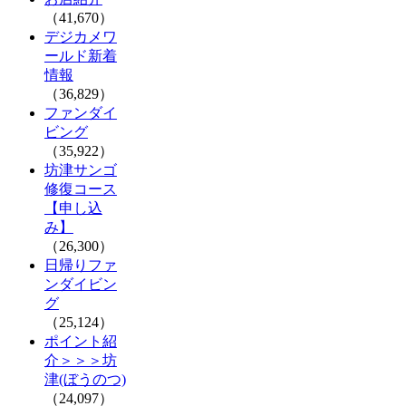
（41,670）
デジカメワ
ールド新着
情報
（36,829）
ファンダイ
ビング
（35,922）
坊津サンゴ
修復コース
【申し込
み】
（26,300）
日帰りファ
ンダイビン
グ
（25,124）
ポイント紹
介＞＞＞坊
津(ぼうのつ)
（24,097）