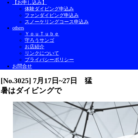
【お申し込み】
体験ダイビング申込み
ファンダイビング申込み
スノーケリングコース申込み
others
ＹｏｕＴｕｂｅ
守ろうサンゴ
お店紹介
リンクについて
プライバシーポリシー
お問合せ
[No.3025] 7月17日~27日 猛
暑はダイビングで