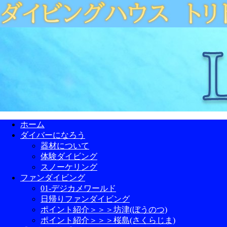
ホーム
ダイバーになろう
器材について
体験ダイビング
スノーケリング
ファンダイビング
01-デジカメワールド
日帰りファンダイビング
ポイント紹介＞＞＞坊津(ぼうのつ)
ポイント紹介＞＞＞桜島(さくらじま)