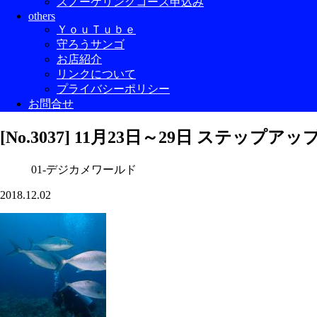
スノーケリングコース申込み
others
ＹｏｕＴｕｂｅ
守ろうサンゴ
お店紹介
リンクについて
プライバシーポリシー
お問合せ
[No.3037] 11月23日～29日 ステップ
01-デジカメワールド
2018.12.02