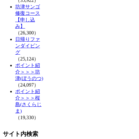
（35,922）
坊津サンゴ
修復コース
【申し込
み】
（26,300）
日帰りファ
ンダイビン
グ
（25,124）
ポイント紹
介＞＞＞坊
津(ぼうのつ)
（24,097）
ポイント紹
介＞＞＞桜
島(さくらじ
ま)
（19,330）
サイト内検索