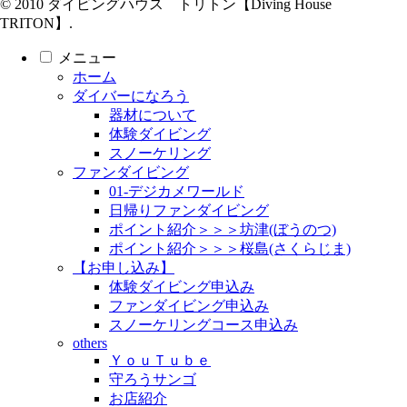
© 2010 ダイビングハウス トリトン【Diving House
TRITON】.
メニュー
ホーム
ダイバーになろう
器材について
体験ダイビング
スノーケリング
ファンダイビング
01-デジカメワールド
日帰りファンダイビング
ポイント紹介＞＞＞坊津(ぼうのつ)
ポイント紹介＞＞＞桜島(さくらじま)
【お申し込み】
体験ダイビング申込み
ファンダイビング申込み
スノーケリングコース申込み
others
ＹｏｕＴｕｂｅ
守ろうサンゴ
お店紹介