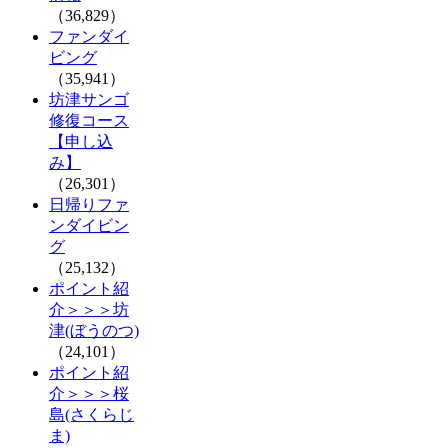
（36,829）
ファンダイ
ビング
（35,941）
坊津サンゴ
修復コース
【申し込
み】
（26,301）
日帰りファ
ンダイビン
グ
（25,132）
ポイント紹
介＞＞＞坊
津(ぼうのつ)
（24,101）
ポイント紹
介＞＞＞桜
島(さくらじ
ま)