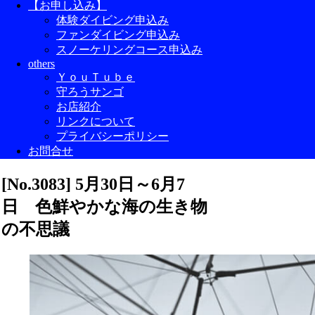
【お申し込み】
体験ダイビング申込み
ファンダイビング申込み
スノーケリングコース申込み
others
ＹｏｕＴｕｂｅ
守ろうサンゴ
お店紹介
リンクについて
プライバシーポリシー
お問合せ
[No.3083] 5月30日～6月7
日 色鮮やかな海の生き物
の不思議