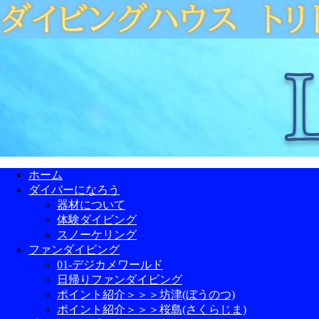
ホーム
ダイバーになろう
器材について
体験ダイビング
スノーケリング
ファンダイビング
01-デジカメワールド
日帰りファンダイビング
ポイント紹介＞＞＞坊津(ぼうのつ)
ポイント紹介＞＞＞桜島(さくらじま)