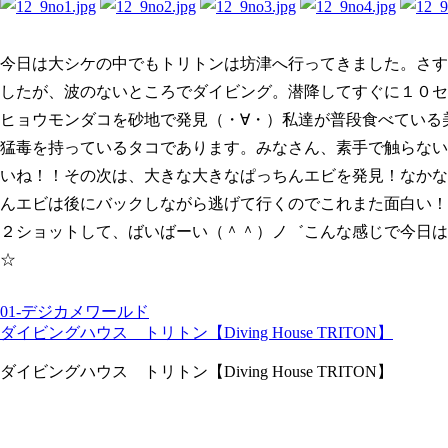
今日は大シケの中でもトリトンは坊津へ行ってきました。さす
したが、波のないところでダイビング。潜降してすぐに１０セ
ヒョウモンダコを砂地で発見（・∀・）私達が普段食べている
猛毒を持っているタコであります。みなさん、素手で触らない
いね！！その次は、大きな大きなぱっちんエビを発見！なかな
んエビは後にバックしながら逃げて行くのでこれまた面白い！
２ショットして、ばいばーい（＾＾）ノ゛こんな感じで今日は
☆
01-デジカメワールド
ダイビングハウス トリトン【Diving House TRITON】
ダイビングハウス トリトン【Diving House TRITON】