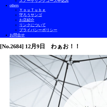
スノーケリングコース申込み
others
ＹｏｕＴｕｂｅ
守ろうサンゴ
お店紹介
リンクについて
プライバシーポリシー
お問合せ
[No.2684] 12月9日 わぁお！！