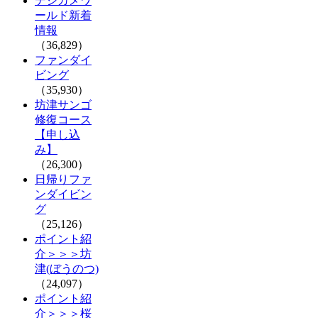
デジカメワ
ールド新着
情報
（36,829）
ファンダイ
ビング
（35,930）
坊津サンゴ
修復コース
【申し込
み】
（26,300）
日帰りファ
ンダイビン
グ
（25,126）
ポイント紹
介＞＞＞坊
津(ぼうのつ)
（24,097）
ポイント紹
介＞＞＞桜