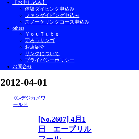
【お申し込み】
体験ダイビング申込み
ファンダイビング申込み
スノーケリングコース申込み
others
ＹｏｕＴｕｂｅ
守ろうサンゴ
お店紹介
リンクについて
プライバシーポリシー
お問合せ
2012-04-01
01-デジカメワ
ールド
[No.2607] 4月1
日 エープリル
フール