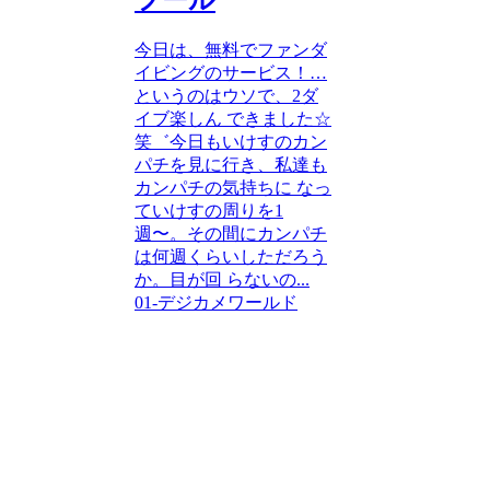
今日は、無料でファンダ
イビングのサービス！…
というのはウソで、2ダ
イブ楽しん できました☆
笑゛今日もいけすのカン
パチを見に行き、私達も
カンパチの気持ちに なっ
ていけすの周りを1
週〜。その間にカンパチ
は何週くらいしただろう
か。目が回 らないの...
01-デジカメワールド