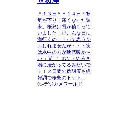
＊１３日＊＊１４日＊寒
気が下りて寒くなった週
末。桜島は雪が積もって
いました！☃こんな日に
海行くの！？って思うか
もしれませんが・・・実
は水中の方が断然暖か～
い（´∀｀）ホントぬるま
湯に浸かってるみたいで
す！２日間の透明度も絶
好調で桜島のトゲト...
01-デジカメワールド