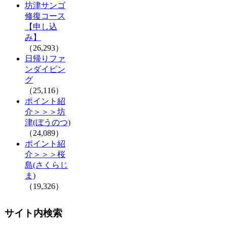
坊津サンゴ
修復コース
【申し込
み】
（26,293）
日帰りファ
ンダイビン
グ
（25,116）
ポイント紹
介＞＞＞坊
津(ぼうのつ)
（24,089）
ポイント紹
介＞＞＞桜
島(さくらじ
ま)
（19,326）
サイト内検索