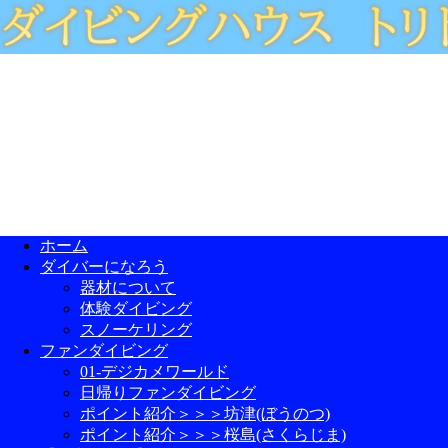
ホーム
ダイバーになろう
器材について
体験ダイビング
スノーケリング
ファンダイビング
01-デジカメワールド
日帰りファンダイビング
ポイント紹介＞＞＞坊津(ぼうのつ)
ポイント紹介＞＞＞桜島(さくらじま)