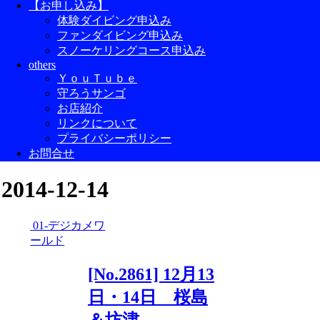
【お申し込み】
体験ダイビング申込み
ファンダイビング申込み
スノーケリングコース申込み
others
ＹｏｕＴｕｂｅ
守ろうサンゴ
お店紹介
リンクについて
プライバシーポリシー
お問合せ
2014-12-14
01-デジカメワ
ールド
[No.2861] 12月13
日・14日 桜島
＆坊津