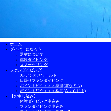
ホーム
ダイバーになろう
器材について
体験ダイビング
スノーケリング
ファンダイビング
01-デジカメワールド
日帰りファンダイビング
ポイント紹介＞＞＞坊津(ぼうのつ)
ポイント紹介＞＞＞桜島(さくらじま)
【お申し込み】
体験ダイビング申込み
ファンダイビング申込み