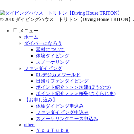
© 2010 ダイビングハウス トリトン【Diving House TRITON】
メニュー
ホーム
ダイバーになろう
器材について
体験ダイビング
スノーケリング
ファンダイビング
01-デジカメワールド
日帰りファンダイビング
ポイント紹介＞＞＞坊津(ぼうのつ)
ポイント紹介＞＞＞桜島(さくらじま)
【お申し込み】
体験ダイビング申込み
ファンダイビング申込み
スノーケリングコース申込み
others
ＹｏｕＴｕｂｅ