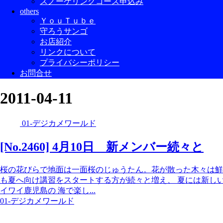
スノーケリングコース申込み
others
ＹｏｕＴｕｂｅ
守ろうサンゴ
お店紹介
リンクについて
プライバシーポリシー
お問合せ
2011-04-11
01-デジカメワールド
[No.2460] 4月10日 新メンバー続々と
桜の花びらで地面は一面桜のじゅうたん。花が散った木々は鮮
も夏へ向け講習をスタートする方が続々と増え、 夏には新し
イワイ鹿児島の 海で楽し...
01-デジカメワールド