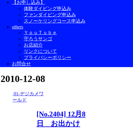
【お申し込み】
体験ダイビング申込み
ファンダイビング申込み
スノーケリングコース申込み
others
ＹｏｕＴｕｂｅ
守ろうサンゴ
お店紹介
リンクについて
プライバシーポリシー
お問合せ
2010-12-08
01-デジカメワ
ールド
[No.2404] 12月8
日 お出かけ