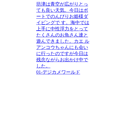
坊津は青空が広がりとっ
ても良い天気。今日はボ
ートでのんびりお姫様ダ
イビングで す。海中では
上手に中性浮力をとって
たくさんのお魚さん達と
遊んできました。カエ ル
アンコウちゃんにも会い
に行ったのですが今日は
残念ながらお出かけ中で
した。
01-デジカメワールド