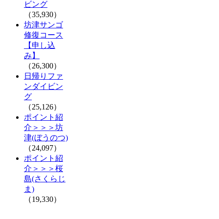
ビング
（35,930）
坊津サンゴ
修復コース
【申し込
み】
（26,300）
日帰りファ
ンダイビン
グ
（25,126）
ポイント紹
介＞＞＞坊
津(ぼうのつ)
（24,097）
ポイント紹
介＞＞＞桜
島(さくらじ
ま)
（19,330）