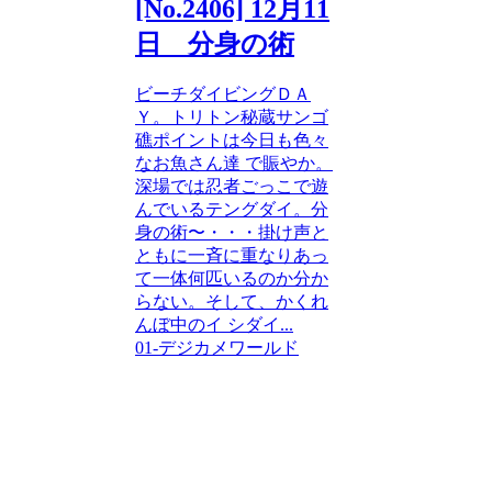
[No.2406] 12月11
日 分身の術
ビーチダイビングＤＡ
Ｙ。トリトン秘蔵サンゴ
礁ポイントは今日も色々
なお魚さん達 で賑やか。
深場では忍者ごっこで遊
んでいるテングダイ。分
身の術〜・・・掛け声と
ともに一斉に重なりあっ
て一体何匹いるのか分か
らない。そして、かくれ
んぼ中のイ シダイ...
01-デジカメワールド