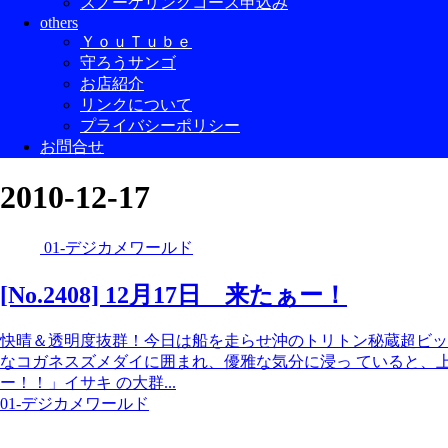
スノーケリングコース申込み
others
ＹｏｕＴｕｂｅ
守ろうサンゴ
お店紹介
リンクについて
プライバシーポリシー
お問合せ
2010-12-17
01-デジカメワールド
[No.2408] 12月17日 来たぁー！
快晴＆透明度抜群！今日は船を走らせ沖のトリトン秘蔵超ビッ
なコガネスズメダイに囲まれ、優雅な気分に浸っ ていると、
ー！！」イサキ の大群...
01-デジカメワールド