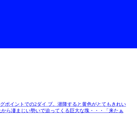
グポイントでの2ダイ ブ。潜降すると黄色がとてもきれい
上から凄まじい勢いで迫ってくる巨大な塊・・・「来たぁ